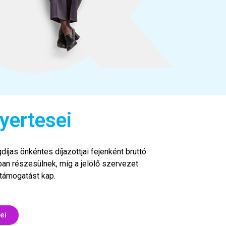
yertesei
díjas önkéntes díjazottjai fejenként bruttó
ban részesülnek, míg a jelölő szervezet
 támogatást kap.
ei