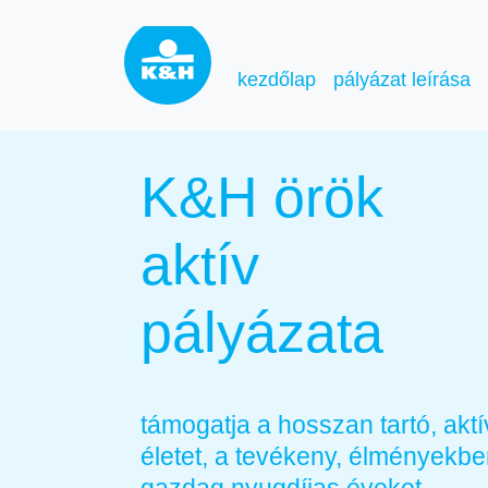
kezdőlap
pályázat leírása
K&H örök
aktív
pályázata
támogatja a hosszan tartó, aktí
életet, a tevékeny, élményekb