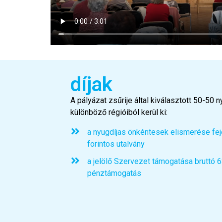
díjak
A pályázat zsűrije által kiválasztott 50-50 
különböző régióiból kerül ki:
a nyugdíjas önkéntesek elismerése fej
forintos utalvány
a jelölő Szervezet támogatása bruttó 6
pénztámogatás