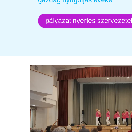
gazdag nyugdíjas éveket.
pályázat nyertes szervezete