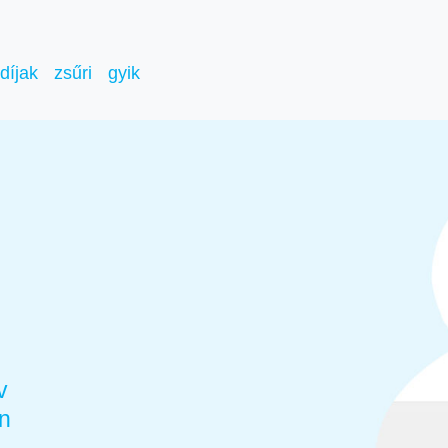
díjak
zsűri
gyik
v
en