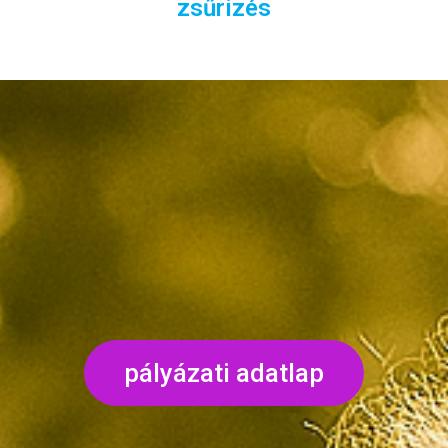
zsűrizés
pályázati adatlap