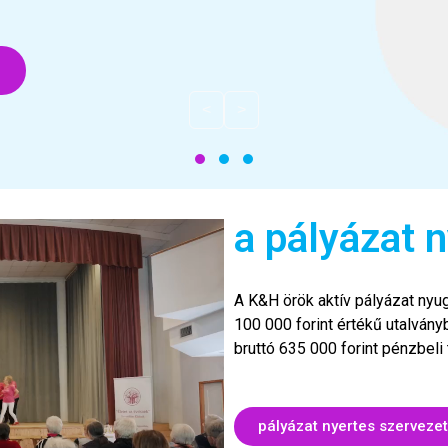
i
<
>
a pályázat n
A K&H örök aktív pályázat nyug
100 000 forint értékű utalvány
bruttó 635 000 forint pénzbeli
pályázat nyertes szervezet